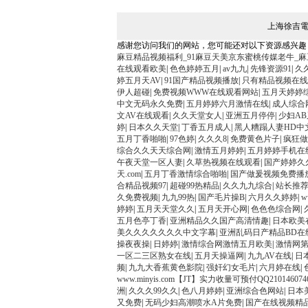
上海徐吉電氣
感谢您访问我们的网站，您可能还对以下资源感兴趣
麻豆精品视频福利_91麻豆天美京东蜜桃传媒老牛_
在线观看欧美
|
色色婷婷五月
|
av九九
|
先锋资源91
|
久
婷五月天AV
|
91国产精品视频播放
|
只有精品视频在线
伊人超碰
|
免费视频WWW在线观看网站
|
五月天婷婷
中文无码永久免费
|
五月婷婷六月激情在线
|
成人综合
文AV在线观看
|
久久天堂女人
|
亚洲五月停停
|
少妇A
婷
|
日本久久天堂
|
丁香五月成人
|
黑人糟蹋人妻HD中
五月丁香啪啪
|
97色婷
|
久久久8
|
免费黄色片子
|
疯狂做
综合久久天天综合网
|
激情五月婷婷
|
五月婷婷手机在
午夜天堂一区人妻
|
久草热视频在线观看
|
国产婷婷久
天.com
|
五月丁香激情综合啪啪
|
国产做爰视频免费播
合精品视频97
|
超碰99热精品
|
久久九九综合
|
站长推
久免费视频
|
九九99热
|
国产毛片操B
|
六月久久婷婷
|
w
婷婷
|
五月天天堂久久
|
五月天开心网
|
色色色综合网
|
五月色亭丁香
|
亚洲精品久久国产高清情趣
|
日本欧美
美久久久久久久久中文字幕
|
亚洲乱码日产精品BD在
操夜夜操
|
日婷婷
|
激情综合网激情五月欧美
|
激情网
一区二三区熟女在线
|
五月天操逼网
|
九九AV在线
|
日
频
|
九九大香蕉黄色影院
|
强奸幻女毛片
|
六月婷在线
|
www.minyis.com【JT】实力收量可预付QQ210146074
洲
|
久久久99久久
|
色八月婷婷
|
亚洲综合色网站
|
日本
又免费
|
无码少妇高潮喷水A片免费
|
国产在线视频精