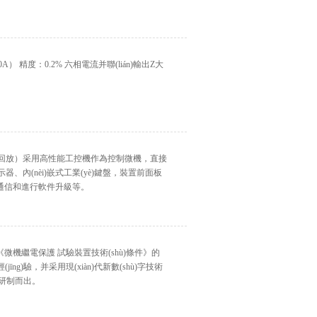
） 精度：0.2% 六相電流并聯(lián)輸出Z大
.1 錄波回放）采用高性能工控機作為控制微機，直接
、內(nèi)嵌式工業(yè)鍵盤，裝置前面板
ù)通信和進行軟件升級等。
)的《微機繼電保護 試驗裝置技術(shù)條件》的
hǎn)經(jīng)驗，并采用現(xiàn)代新數(shù)字技術
òu)研制而出。