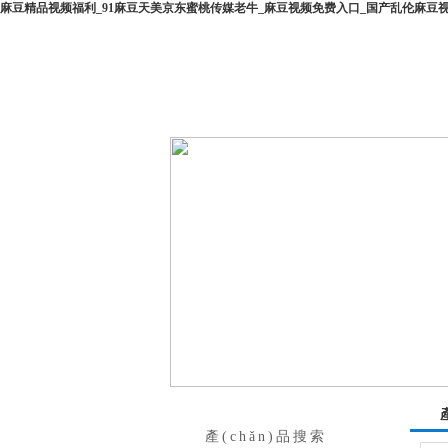
麻豆精品视频福利_91麻豆天美京东蜜桃传媒老牛_麻豆视频免费入口_国产乱伦麻豆
網(wǎng)站首頁
|
企業(yè)介紹
產(chǎn)品搜索