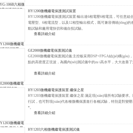
HY1200微機繼電保護測試裝置
HY1200微機繼電保護測試裝置:輸出達6相電壓6相電流，可任意組合實
電壓型、6相電流型，以及12相型輸出模式，既可兼容傳統(tǒ
動試驗和廠用電快切和備自投試驗。
查看詳細介紹
GE2000微機繼電保護測試儀
GE2000微機繼電保護測試儀:主控板采用DSP+FPGA結(jié)構(gòu)，
點的高密度正弦波，為國內(nèi)測試儀中的zu·i高水平，大大改善了
查看詳細介紹
HY1203微機繼電保護裝置 繼保之星
HY1203微機繼電保護裝置 繼保之星:滿足現(xiàn)場所有試驗要求
行試，也可對現(xiàn)代各種微機保護進行各種試驗，特別是
*。
查看詳細介紹
HY1203六相微機繼電保護測試儀