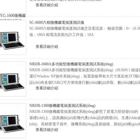
查看詳細介紹
SC-6600六相微機繼電保護測試儀
SC-6600六相微機繼電保護測試儀交流電流源： 幅值范圍：6×（0-30A
值：180A 相電流長期允許工作值：10A
查看詳細介紹
NRIJB-1600A多功能型微機繼電保護測試系統(tǒng)
NRIJB-1600A多功能型微機繼電保護測試系統(tǒng)（6U6I/0
運行Window XP操作系統(tǒng)，裝置面板帶有大尺寸真彩色TFT顯示器
設(shè)有多個USB口可方便地進行數(shù)據(jù)存取、數(shù)據(j
查看詳細介紹
NRIJB-1300微機繼電保護測試系統(tǒng)
NRIJB-1300微機繼電保護測試系統(tǒng)參照了原電力部頒發(fā
基礎(chǔ)上，認真總結(jié)前幾代產(chǎn)品的開發(fā)、生產(c
(shù)、高精密電子器件、微機系統(tǒng)及新線路、新結(jié)構(g
查看詳細介紹