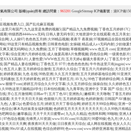
有限公司 版權(quán)所有 總訪問量：
963201
GoogleSitemap
ICP備案號：
滬ICP備150
：
麻豆视频免费入口_国产乱伦麻豆视频
久这里只有国产
|
九九这里是免费的视频5
|
国产精品九九免费视频
|
丁香色五月婷婷17C
|
观看
|
特级西西4444www无码
|
日韩人妻无码专区
|
大地资源中文在线观看
|
色五月美女
|
综合网
|
人人操97
|
色色色五月婷
|
久99精品视频
|
夜夜干 夜夜操
|
97视频精品全国在线观
网站
|
99这里只有精品视频免费
|
日韩黄色电影
|
女操碰
|
精品成人a v无码内射
|
少妇做爰
B又爽又紧无码网站
|
久久免费操
|
五月丁香啪啪
|
草榴视频网
|
www.色五月.com
|
亚洲色婷
文字幕
|
综合亚洲六月婷婷在线
|
成人做爰高潮A片免费视频
|
四色综合网
|
一级黄色影片
受XXXX高潮A片
|
人妻性爱
|
WWW色五月
|
五月天婷a
|
极骚大香蕉伊人
|
丁香五月中文
线
|
国产精品人妻在线网址
|
丁香色五月 97干
|
色色色色色热
|
牛牛热这里只有jingpin
|
ww
久
|
色五月人妻
|
五月婷婷综合激情
|
五月婷久久综合
|
丁香五月六月婷婷综合
|
天天日天
放
|
婷婷夜夜操
|
九色 在线
|
99热亚洲
|
久久五月天激情
|
五月天婷婷基地综合网
|
91亚洲
荐无码播放
|
五月天婷婷黄色
|
婷五月天丁香婷五月
|
AV九九
|
99色丁香婷婷综合网
|
久草
ww.狠狠干com
|
婷婷五月综合久久中文字幕
|
久久五月婷综合
|
操操自拍
|
久久婷婷色五
久久99热这里只频精品6学生
|
日本怕怕视频
|
九九青草热
|
亚洲中文 字幕 国产 综合
|
天
在线
|
开心五月激情网
|
日韩av干
|
五月丁色AV
|
亚洲热久
|
嫩模草
|
天天噜噜
|
丁香五月婷婷
线观看
|
天天干天天日天天操
|
色狠狠六月
|
五月婷婷基地
|
色婷婷激情
|
日韩国产AV播放
第九色
|
人妻22p
|
色爱综合五月
|
婷婷五月天丁香综合网
|
婷婷五月天99综合网站
|
亚洲一
本色综合
|
啄木鸟丝袜美女福利视频
|
色婷婷五月天天天天天天天天天
|
久久99热只有精
色吧网综合
|
嫩草极品
|
天天干天天日蜜臀av
|
九九久久精品
|
色情终和网
|
99啪啪
|
亚洲人
6
|
97色综合视频
|
先锋男人91资源
|
www.91AV.com
|
91岛国片
|
99爱99操
|
色九月
|
伊人久
美女天天日天天爽
|
夜夜夜叫天天天做
|
日日夜夜天天综合
|
成人网在线视频
|
色女人久久
品视频
|
99riAV成人在线视频
|
色综合婷婷99
|
色www.con
|
www.婷婷亚洲基地
|
亚洲精品