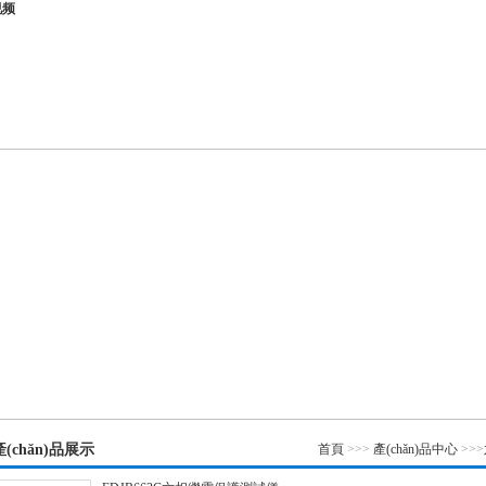
视频
|
產(chǎn)品一覽
|
公司新聞
|
企業(yè)榮譽
|
技術(shù)資
產(chǎn)品展示
首頁
>>>
產(chǎn)品中心
>>>