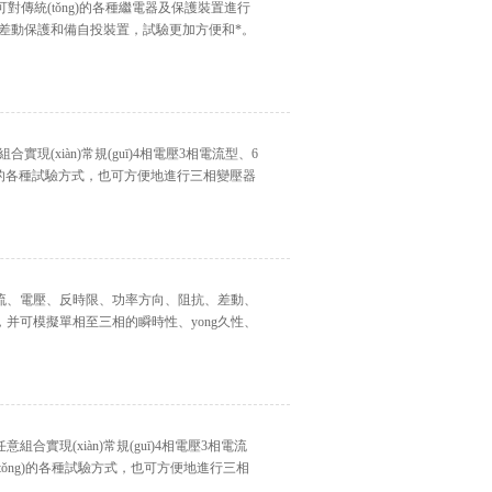
既可對傳統(tǒng)的各種繼電器及保護裝置進行
器差動保護和備自投裝置，試驗更加方便和*。
現(xiàn)常規(guī)4相電壓3相電流型、6
的各種試驗方式，也可方便地進行三相變壓器
、電壓、反時限、功率方向、阻抗、差動、
，并可模擬單相至三相的瞬時性、yong久性、
意組合實現(xiàn)常規(guī)4相電壓3相電流
容傳統(tǒng)的各種試驗方式，也可方便地進行三相