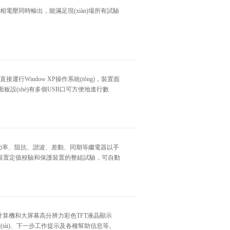
六相電壓同時輸出，能滿足現(xiàn)場所有試驗
接運行Window XP操作系統(tǒng)，裝置面
置前面板設(shè)有多個USB口可方便地進行數
功率、阻抗、諧波、差動、同期等繼電器以手
裝置定值校驗和保護裝置的整組試驗，可自動
控制計算機和大屏幕高分辨力彩色TFT液晶顯示
tài)、下一步工作提示及各種幫助信息等。