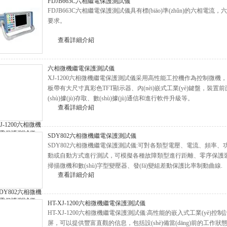
FDJB663C六相繼電保護測試儀
FDJB663C六相繼電保護測試儀具有標(biāo)準(zhǔn)的六相電流，
要求。
查看詳細介紹
六相微機繼電保護測試儀
XJ-1200六相微機繼電保護測試儀采用高性能工控機作為控制微機，直
板帶有大尺寸真彩色TFT顯示器、內(nèi)嵌式工業(yè)鍵盤，裝
(shù)據(jù)存取、數(shù)據(jù)通信和進行軟件升級等。
查看詳細介紹
SDY802六相微機繼電保護測試儀
SDY802六相微機繼電保護測試儀:可對各類型電壓、電流、頻率、
動或自動方式進行測試，可模擬各種故障類型進行距離、零序保護
掃描微機和數(shù)字型變壓器、發(fā)變組差動保護比率制動曲線.
查看詳細介紹
HT-XJ-1200六相微機繼電保護測試儀
HT-XJ-1200六相微機繼電保護測試儀:高性能的嵌入式工業(yè)
屏，可以提供豐富直觀的信息，包括設(shè)備當(dāng)前的工作狀態(