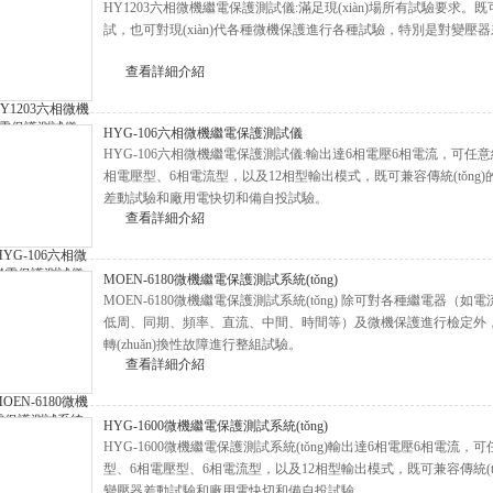
HY1203六相微機繼電保護測試儀:滿足現(xiàn)場所有試驗要求。
試，也可對現(xiàn)代各種微機保護進行各種試驗，特別是對變壓
查看詳細介紹
HYG-106六相微機繼電保護測試儀
HYG-106六相微機繼電保護測試儀:輸出達6相電壓6相電流，可任意組合實
相電壓型、6相電流型，以及12相型輸出模式，既可兼容傳統(tǒng)
差動試驗和廠用電快切和備自投試驗。
查看詳細介紹
MOEN-6180微機繼電保護測試系統(tǒng)
MOEN-6180微機繼電保護測試系統(tǒng) 除可對各種繼電器（如電流
低周、同期、頻率、直流、中間、時間等）及微機保護進行檢定外
轉(zhuǎn)換性故障進行整組試驗。
查看詳細介紹
HYG-1600微機繼電保護測試系統(tǒng)
HYG-1600微機繼電保護測試系統(tǒng)輸出達6相電壓6相電流，可任
型、6相電壓型、6相電流型，以及12相型輸出模式，既可兼
變壓器差動試驗和廠用電快切和備自投試驗。