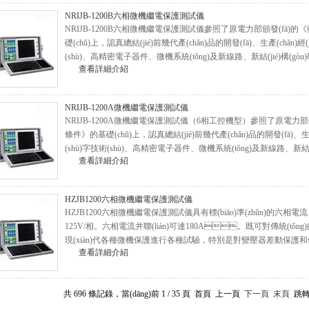
NRIJB-1200B六相微機繼電保護測試儀
NRIJB-1200B六相微機繼電保護測試儀參照了原電力部頒發(fā)的
礎(chǔ)上，認真總結(jié)前幾代產(chǎn)品的開發(fā)、生產(chǎn
(shù)、高精密電子器件、微機系統(tǒng)及新線路、新結(jié)構(gòu
查看詳細介紹
NRIJB-1200A微機繼電保護測試儀
NRIJB-1200A微機繼電保護測試儀（6相工控機型）參照了原電力部頒
條件》的基礎(chǔ)上，認真總結(jié)前幾代產(chǎn)品的開發(fā)、生產(c
(shù)字技術(shù)、高精密電子器件、微機系統(tǒng)及新線路、新結(j
查看詳細介紹
HZJB1200六相微機繼電保護測試儀
HZJB1200六相微機繼電保護測試儀具有標(biāo)準(zhǔn)的六相電流，
125V/相。六相電流并聯(lián)可達180A。既可對傳統(
現(xiàn)代各種微機保護進行各種試驗，特別是對變壓器差動保護和備自投裝
查看詳細介紹
共 696 條記錄，當(dāng)前 1 / 35 頁 首頁 上一頁
下一頁
末頁
跳轉(