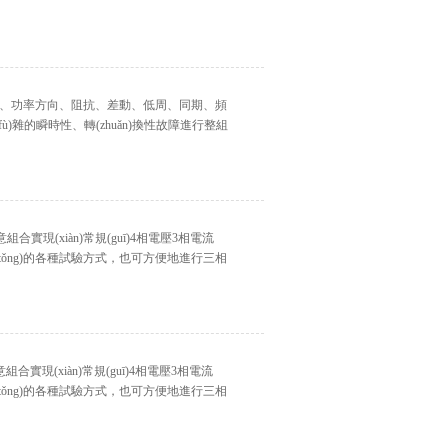
率方向、阻抗、差動、低周、同期、頻
ù)雜的瞬時性、轉(zhuǎn)換性故障進行整組
組合實現(xiàn)常規(guī)4相電壓3相電流
兼容傳統(tǒng)的各種試驗方式，也可方便地進行三相
組合實現(xiàn)常規(guī)4相電壓3相電流
傳統(tǒng)的各種試驗方式，也可方便地進行三相