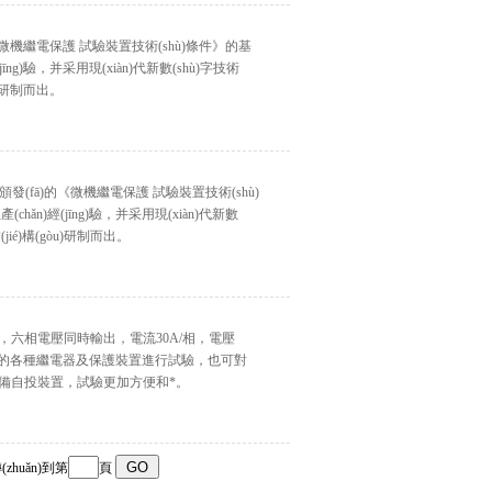
《微機繼電保護 試驗裝置技術(shù)條件》的基
)經(jīng)驗，并采用現(xiàn)代新數(shù)字技術
)研制而出。
發(fā)的《微機繼電保護 試驗裝置技術(shù)
hǎn)經(jīng)驗，并采用現(xiàn)代新數
ié)構(gòu)研制而出。
六相電壓同時輸出，電流30A/相，電壓
tǒng)的各種繼電器及保護裝置進行試驗，也可對
置，試驗更加方便和*。
zhuǎn)到第
頁