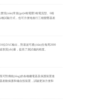
現(xiàn)常規(guī)4相電壓3相電流型、6相
ng)的各種試驗方式，也可方便地進行三相變壓器差
16位DAC輸出，對基波可產(chǎn)生每周2000
波形質(zhì)量，提高了測試儀的精度。
。既可對傳統(tǒng)的各種繼電器及保護裝置進
對變壓器差動保護和備自投裝置，試驗更加方便和