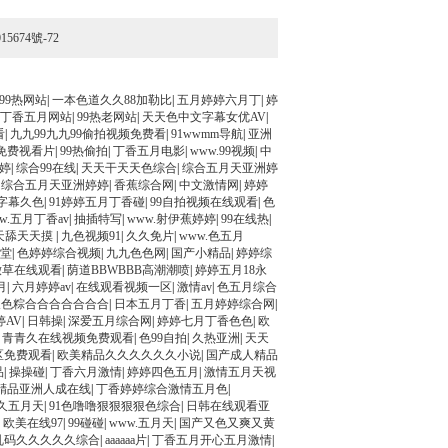
15674號-72
99热网站
|
一本色道久久88加勒比
|
五月婷婷六月丁
|
婷
丁香五月网站
|
99热老网站
|
天天色中文字幕女优AV
|
看
|
九九99九九99偷拍视频免费看
|
91wwmm导航
|
亚洲
免费视看片
|
99热偷拍
|
丁香五月电影
|
www.99视频
|
中
婷
|
综合99在线
|
天天干天天色综合
|
综合五月天亚洲婷
|
综合五月天亚洲婷婷
|
香蕉综合网
|
中文激情网
|
婷婷
字幕久色
|
91婷婷五月丁香碰
|
99自拍视频在线观看
|
色
w.五月丁香av
|
抽插特写
|
www.射伊蕉婷婷
|
99在线热
|
天舔天天摸
|
九色视频91
|
久久免片
|
www.色五月
天堂
|
色婷婷综合视频
|
九九色色网
|
国产小精品
|
婷婷综
嫩草在线观看
|
荫道BBWBBB高潮潮喷
|
婷婷五月18永
月
|
六月婷婷av
|
在线观看视频一区
|
激情av
|
色五月综合
天色粽合合合合合合合
|
日本五月丁香
|
五月婷婷综合网
|
AV
|
日韩操
|
深爱五月综合网
|
婷婷七月丁香色色
|
欧
|
青青久在线视频免费观看
|
色99自拍
|
久热亚洲
|
天天
区免费观看
|
欧美精品久久久久久久小说
|
国产成人精品
品
|
操操碰
|
丁香六月激情
|
婷婷四色五月
|
激情五月天视
精品亚洲人成在线
|
丁香婷婷综合激情五月色
|
久五月天
|
91色噜噜狠狠狠狠色综合
|
日韩在线观看亚
|
欧美在线97
|
99碰碰
|
www.五月天
|
国产又色又爽又黄
乱码久久久久久综合
|
aaaaaa片
|
丁香五月开心五月激情
|