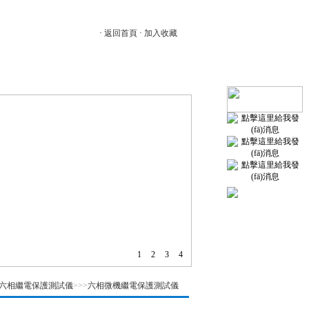
·
返回首頁
·
加入收藏
料
|
在線訂單
|
聯(lián)系我們
1
2
3
4
六相繼電保護測試儀
>>>
六相微機繼電保護測試儀